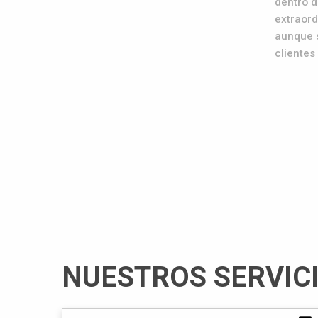
dentro d
extraord
aunque s
clientes
NUESTROS SERVIC