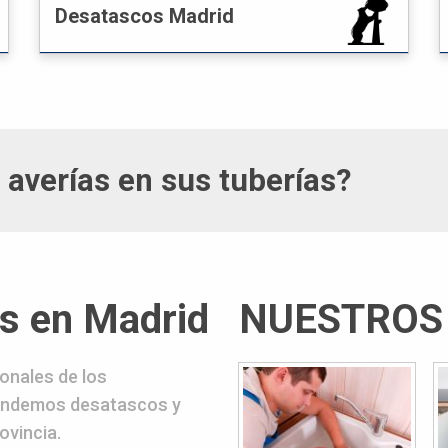
Desatascos Madrid
averías en sus tuberías?
s en Madrid
NUESTROS
onales de los
tendemos desatascos y
ovincia.