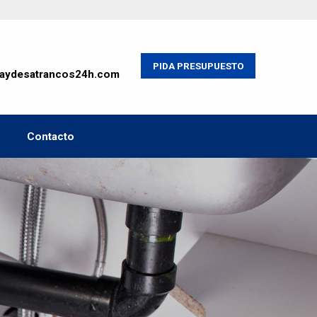
PIDA PRESUPUESTO
iaydesatrancos24h.com
Contacto
NO COBRAM
DESPLAZAM