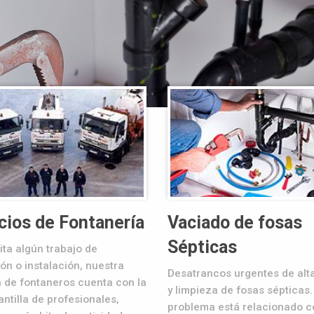
cios de Fontanería
Vaciado de fosas
Sépticas
ita algún trabajo de
ón o instalación, nuestra
Desatrancos urgentes de alt
 de fontaneros cuenta con la
y limpieza de fosas sépticas.
antilla de profesionales,
problema está relacionado c