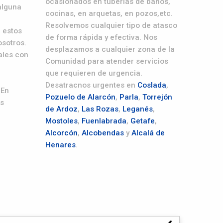
ocasionados en tuberías de baños,
alguna
cocinas, en arquetas, en pozos,etc.
Resolvemos cualquier tipo de atasco
 estos
de forma rápida y efectiva. Nos
osotros.
desplazamos a cualquier zona de la
ales con
Comunidad para atender servicios
que requieren de urgencia.
Desatracnos urgentes en
Coslada
,
 En
Pozuelo de Alarcón
,
Parla
,
Torrejón
os
de Ardoz
,
Las Rozas
,
Leganés
,
Mostoles
,
Fuenlabrada
,
Getafe
,
Alcorcón
,
Alcobendas
y
Alcalá de
Henares
.