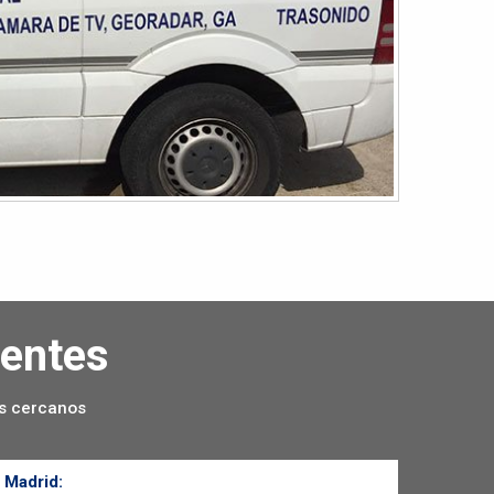
gentes
os cercanos
 Madrid: