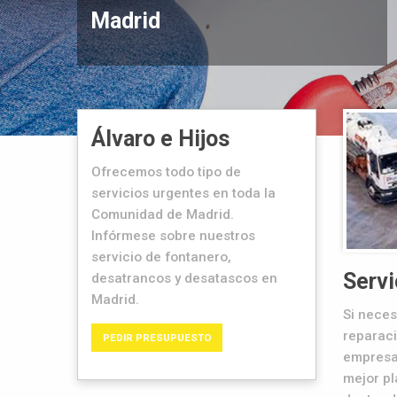
Álvaro e Hijos
Ofrecemos todo tipo de
servicios urgentes en toda la
Comunidad de Madrid.
Infórmese sobre nuestros
servicio de fontanero,
Servi
desatrancos y desatascos en
Madrid.
Si neces
reparaci
PEDIR PRESUPUESTO
empresa
mejor pl