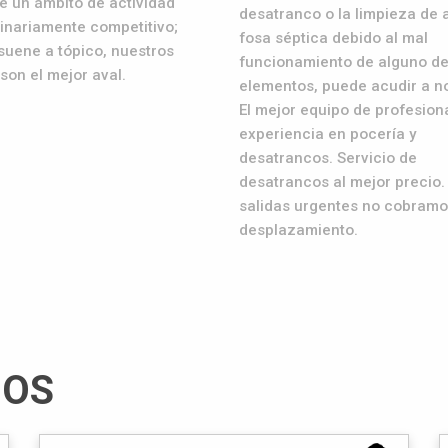
e un ámbito de actividad
desatranco o la limpieza de 
inariamente competitivo;
fosa séptica debido al mal
uene a tópico, nuestros
funcionamiento de alguno de
 son el mejor aval.
elementos, puede acudir a n
El mejor equipo de profesion
experiencia en pocería y
desatrancos. Servicio de
desatrancos al mejor precio.
salidas urgentes no cobram
desplazamiento.
IOS