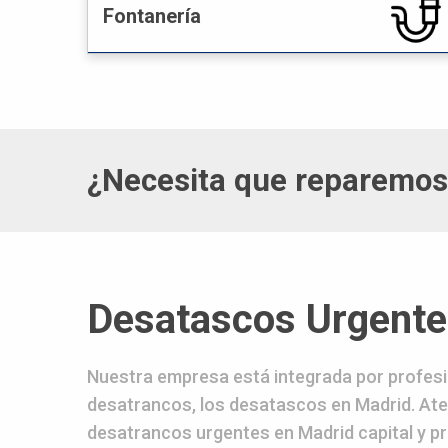
Fontanería
¿Necesita que reparemos 
Desatascos Urgente
Nuestra empresa está integrada por profesi
desatrancos, los desatascos en Madrid. A
desatrancos urgentes en Madrid capital y pr