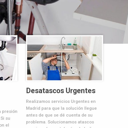
Servicio de 
Desatascos Urgentes
Realizamos servicios Urgentes en
Madrid para que la solución llegue
a presión
antes de que se dé cuenta de su
 Si su
problema. Solucionamos atascos
on el